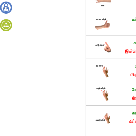
இணைய
உள்நுழைய
கட
தள
வரைபடம்
ச
இன்டெ
மிட
மோ
ரி
சு
லிட்