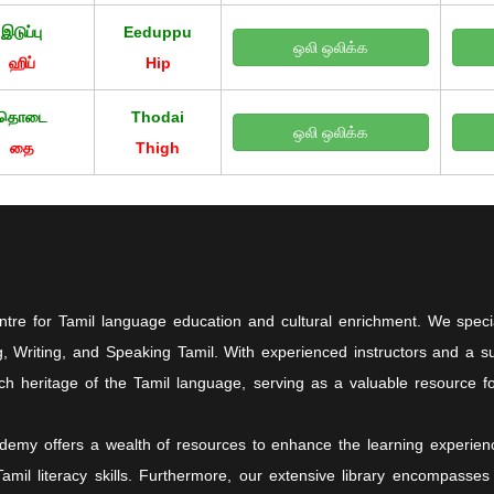
இடுப்பு
Eeduppu
ஒலி ஒலிக்க
ஹிப்
Hip
தொடை
Thodai
ஒலி ஒலிக்க
தை
Thigh
tre for Tamil language education and cultural enrichment. We speci
ading, Writing, and Speaking Tamil. With experienced instructors and a
ich heritage of the Tamil language, serving as a valuable resource f
ademy offers a wealth of resources to enhance the learning experie
mil literacy skills. Furthermore, our extensive library encompasses