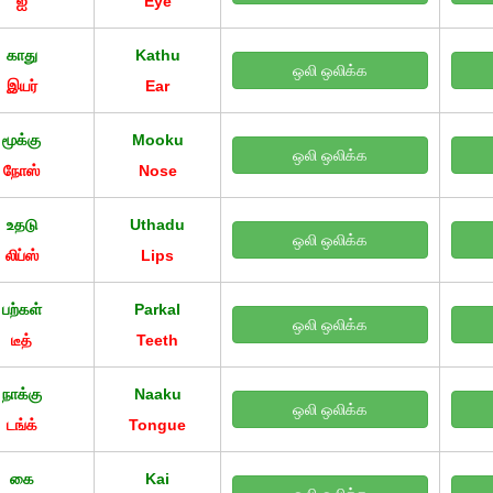
ஐ
Eye
காது
Kathu
ஒலி ஒலிக்க
இயர்
Ear
மூக்கு
Mooku
ஒலி ஒலிக்க
நோஸ்
Nose
உதடு
Uthadu
ஒலி ஒலிக்க
லிப்ஸ்
Lips
பற்கள்
Parkal
ஒலி ஒலிக்க
டீத்
Teeth
நாக்கு
Naaku
ஒலி ஒலிக்க
டங்க்
Tongue
கை
Kai