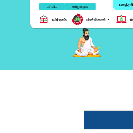
உலகத்தமிழ
பதிவிட
உள்நுழைய
தமிழ் முகப்பு
கற்றல் நிலைகள்
இண