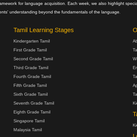
amework for language acquisition. Each week, we also highlight special
tudents' understanding beyond the fundamentals of the language.
Tamil Learning Stages
O
Kindergarten Tamil
Ab
First Grade Tamil
Ta
Second Grade Tamil
W
Third Grade Tamil
En
Fourth Grade Tamil
Ta
Fifth Grade Tamil
Ap
Sixth Grade Tamil
Ta
Seventh Grade Tamil
Ki
Eighth Grade Tamil
T
Singapore Tamil
Ki
Malaysia Tamil
L