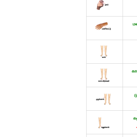
மண
கா
ம
க