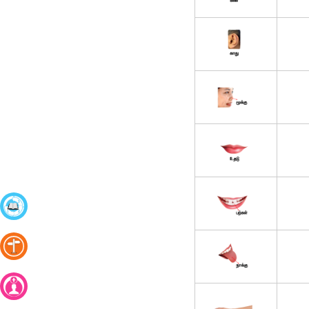
கற்றல்
நிலைகள்
கட்டணமில்லா
அறிமுக
வகுப்பு
புதிதாக