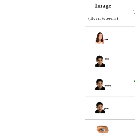
Image
( Hover to zoom )