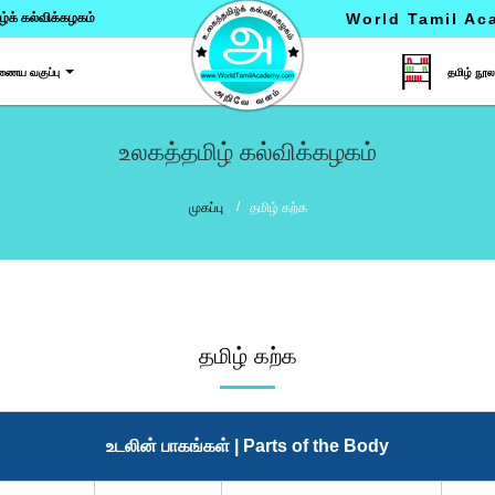
்க் கல்விக்கழகம்
World Tamil A
ைய வகுப்பு
தமிழ் நூல
உலகத்தமிழ் கல்விக்கழகம்
முகப்பு
தமிழ் கற்க
தமிழ் கற்க
உடலின் பாகங்கள் | Parts of the Body