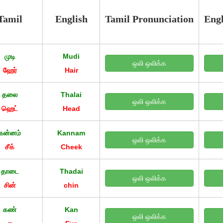
Tamil
English
Tamil Pronunciation
Engl
முடி
Mudi
ஒலி ஒலிக்க
ஹேர்
Hair
தலை
Thalai
ஒலி ஒலிக்க
ஹெட்
Head
கன்னம்
Kannam
ஒலி ஒலிக்க
சீக்
Cheek
தாடை
Thadai
ஒலி ஒலிக்க
சின்
chin
கண்
Kan
ஒலி ஒலிக்க