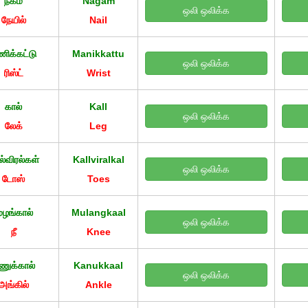
நகம்
Nagam
ஒலி ஒலிக்க
நேயில்
Nail
ிக்கட்டு
Manikkattu
ஒலி ஒலிக்க
ரிஸ்ட்
Wrist
கால்
Kall
ஒலி ஒலிக்க
லேக்
Leg
ல்விரல்கள்
Kallviralkal
ஒலி ஒலிக்க
டோஸ்
Toes
ுழங்கால்
Mulangkaal
ஒலி ஒலிக்க
நீ
Knee
ணுக்கால்
Kanukkaal
ஒலி ஒலிக்க
அங்கில்
Ankle