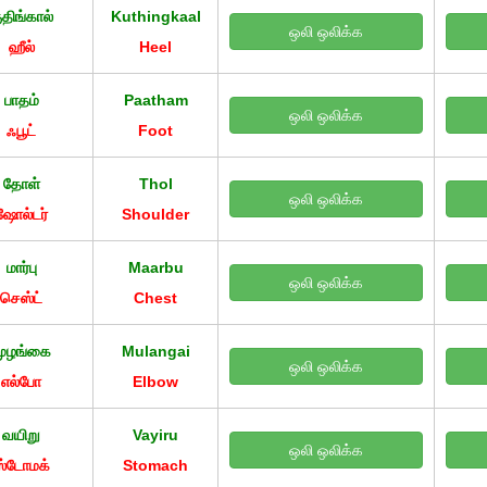
ுதிங்கால்
Kuthingkaal
ஒலி ஒலிக்க
ஹீல்
Heel
பாதம்
Paatham
ஒலி ஒலிக்க
ஃபூட்
Foot
தோள்
Thol
ஒலி ஒலிக்க
ஷோல்டர்
Shoulder
மார்பு
Maarbu
ஒலி ஒலிக்க
செஸ்ட்
Chest
முழங்கை
Mulangai
ஒலி ஒலிக்க
எல்போ
Elbow
வயிறு
Vayiru
ஒலி ஒலிக்க
ஸ்டோமக்
Stomach