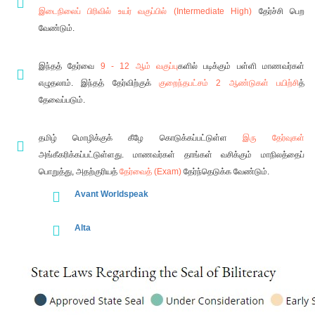
இடைநிலைப் பிரிவில் உயர் வகுப்பில் (Intermediate High)
தேர்ச்சி பெற
வேண்டும்.
இந்தத் தேர்வை
9 - 12 ஆம் வகுப்பு
களில் படிக்கும் பள்ளி மாணவர்கள்
எழுதலாம். இந்தத் தேர்விற்குக்
குறைந்தபட்சம் 2 ஆண்டுகள் பயிற்சி
த்
தேவைப்படும்.
தமிழ் மொழிக்குக் கீழே கொடுக்கப்பட்டுள்ள
இரு தேர்வுகள்
அங்கீகரிக்கப்பட்டுள்ளது. மாணவர்கள் தாங்கள் வசிக்கும் மாநிலத்தைப்
பொறுத்து, அதற்குரியத்
தேர்வைத் (Exam)
தேர்ந்தெடுக்க வேண்டும்.
Avant Worldspeak
Alta