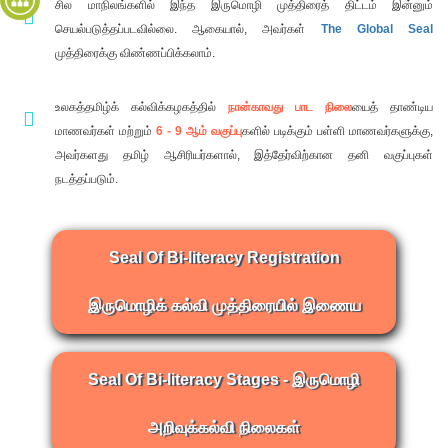
சில மாநிலங்களில் இந்த இருமொழி முத்திரைத் திட்டம் இன்னும்
தள
செயல்படுத்தப்படவில்லை. ஆகையால், அவர்கள்
The Global Seal
வரைபடம்
முத்திரைக்கு விண்ணப்பிக்கலாம்.
உலகத்தமிழ்க் கல்விக்கழகத்தில்
நான்காவது பாட நிலை
யைத் தாண்டிய
மாணவர்கள் மற்றும்
6 - 9 ஆம் வகுப்பு
களில் படிக்கும் பள்ளி மாணவர்களுக்கு,
அவர்களது தமிழ் ஆசிரியர்களால், இத்தேர்விற்கான தனி வகுப்புகள்
நடத்தப்படும்.
Seal Of Bi-literacy Registration
இருமொழிக் கல்வி முத்திரையில் இணைய
Seal Of Bi-literacy Stages - இருமொழி
அறிவுக்கல்வி நிலைகள்