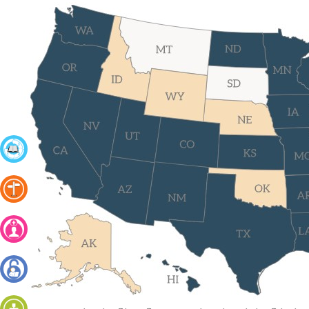
கற்றல்
நிலைகள்
கட்டணமில்லா
அறிமுக
வகுப்பு
வகுப்பில்
சேர
உள்நுழைய