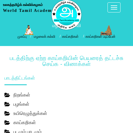
உலகத்தமிழ்க் கல்விக்கழகம்
World Tamil Academy
மழலைக் கல்வி
முகப்பு
மழலைக் கல்வி
காய்கறிகள்
காய்கறிகள் படிப்பேன்
படத்திற்கு ஏற்ற காய்கறியின் பெயரைத் தட்டச்சு
செய்க - வினாக்கள்
பாடத்திட்டங்கள்
நிறங்கள்
பழங்கள்
உயிரெழுத்துக்கள்
காய்கறிகள்
படமும் பாடமும்